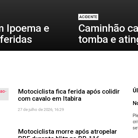
ACIDENTE
m Ipoema e
Caminhão ca
feridas
tomba e atin
Úl
Motociclista fica ferida após colidir
com cavalo em Itabira
No
27 de julho de 2026, 16:29
Pl
cr
se
Motociclista morre após atropelar