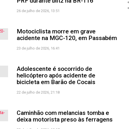
PRF durante blitz na BR-116
26 de julho de 2026, 13:51
Motociclista morre em grave
acidente na MGC-120, em Passabém
23 de julho de 2026, 16:41
Adolescente é socorrido de
helicóptero após acidente de
bicicleta em Barão de Cocais
22 de julho de 2026, 21:18
Caminhão com melancias tomba e
deixa motorista preso às ferragens