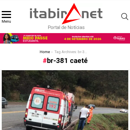
Menu
Portal de Notícias
You are here:
Home
Tag Archives: br-381 caeté
br-381 caeté
Latest
stories