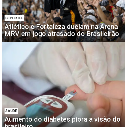
ESPORTES
Atlético e Fortaleza duelam na Arena
MRV em jogo atrasado do Brasileirão
SAÚDE
Aumento do diabetes piora a visão do
brasileiro