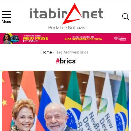
Menu
Portal de Notícias
You are here:
Home
Tag Archives: brics
brics
Latest
stories