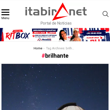
Menu
Portal de Notícias
You are here:
Home
Tag Archives: brilhante
brilhante
Latest
stories