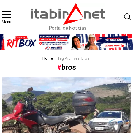
Menu
Portal de Notícias
You are here:
Home
Tag Archives: bros
bros
Latest
stories