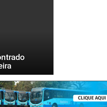
ontrado
ira