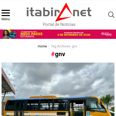
Menu
Portal de Notícias
You are here:
Home
Tag Archives: gnv
gnv
Latest
stories