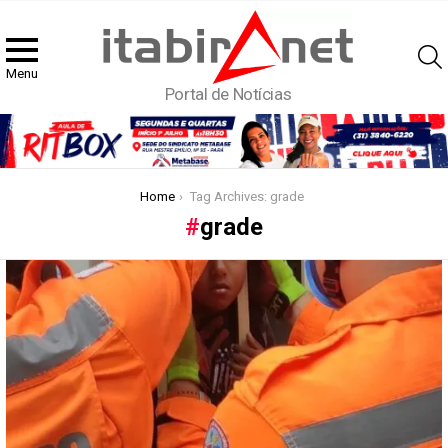
Menu
Portal de Notícias
You are here:
Home
Tag Archives: grade
grade
Latest
stories