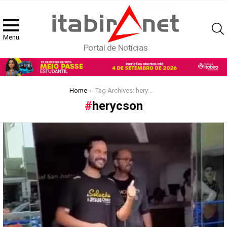
Menu
Portal de Notícias
You are here:
Home
Tag Archives: herycson
herycson
Latest
stories