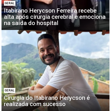
GERAL
Itabirano Herycson Ferreira recebe
alta após cirurgia cerebral e emociona
na saída do hospital
GERAL
Cirurgia do Itabirano Herycson é
realizada com sucesso