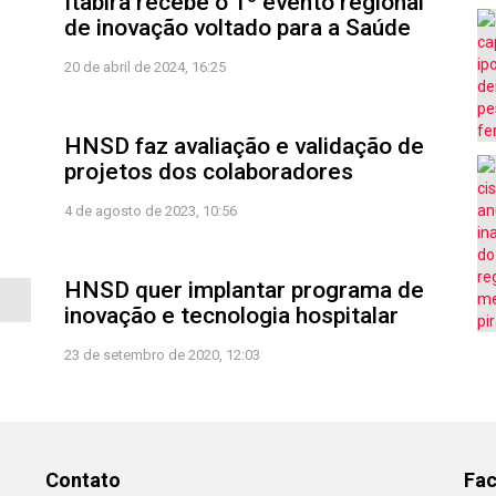
Itabira recebe o 1º evento regional
de inovação voltado para a Saúde
20 de abril de 2024, 16:25
HNSD faz avaliação e validação de
projetos dos colaboradores
4 de agosto de 2023, 10:56
HNSD quer implantar programa de
inovação e tecnologia hospitalar
23 de setembro de 2020, 12:03
Contato
Fa