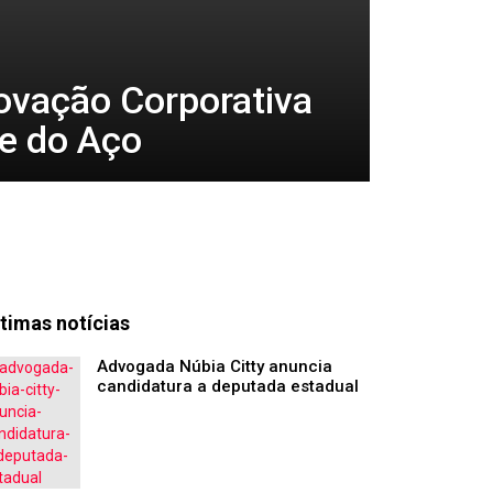
ovação Corporativa
e do Aço
timas notícias
Advogada Núbia Citty anuncia
candidatura a deputada estadual