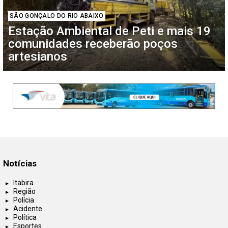
SÃO GONÇALO DO RIO ABAIXO
Estação Ambiental de Peti e mais 19
comunidades receberão poços
artesianos
Notícias
Itabira
Região
Polícia
Acidente
Política
Esportes