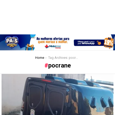
You are here:
Home
Tag Archives: pocrane
pocrane
Latest
stories