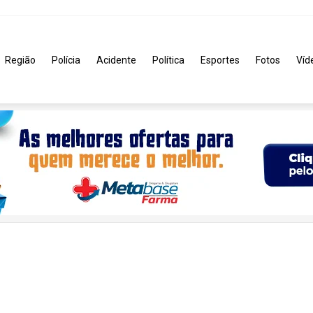
Região
Polícia
Acidente
Política
Esportes
Fotos
Víd