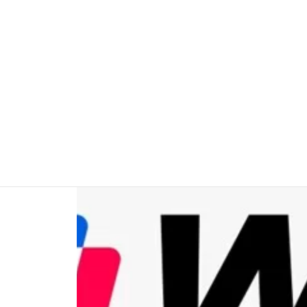
You are here:
Latest
stories