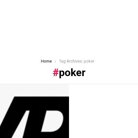
Home
Tag Archives: poker
poker