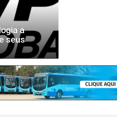
ogia a
de seus