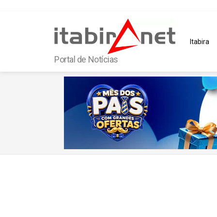
Itabira
Portal de Notícias