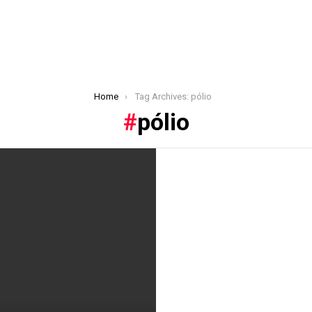
Home
Tag Archives: pólio
pólio