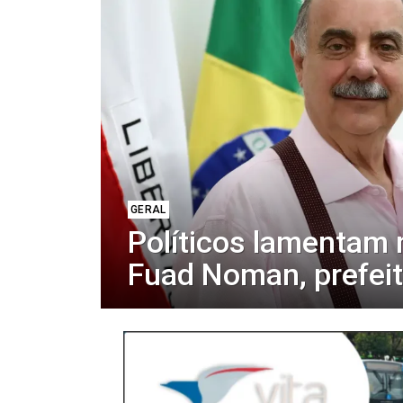
GERAL
Políticos lamentam 
Fuad Noman, prefei