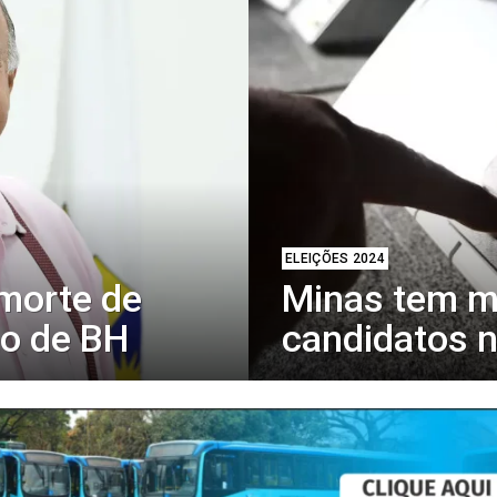
ELEIÇÕES 2024
morte de
Minas tem ma
to de BH
candidatos n