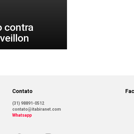
 contra
veillon
Contato
Fa
(31) 98891-0512
contato@itabiranet.com
Whatsapp
Facebook
Twitter
Instagram