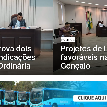
POLÍTICA
ova dois
Projetos de 
 indicações
favoráveis n
Ordinária
Gonçalo