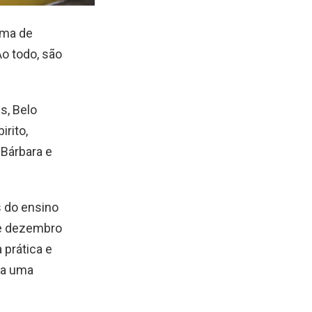
rama de
Ao todo, são
s, Belo
irito,
 Bárbara e
s do ensino
 e dezembro
 prática e
ra uma