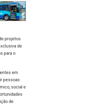
de projetos
exclusiva de
s para o
sentes em
ir pessoas
ico, social e
ortunidades
sição de