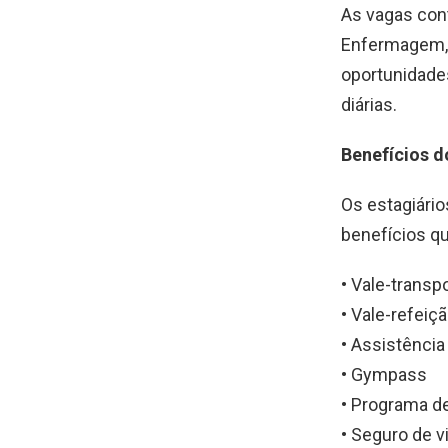
As vagas con
Enfermagem, P
oportunidades
diárias.
Benefícios 
Os estagiári
benefícios qu
• Vale-transp
• Vale-refeiç
• Assistênci
• Gympass
• Programa d
• Seguro de v