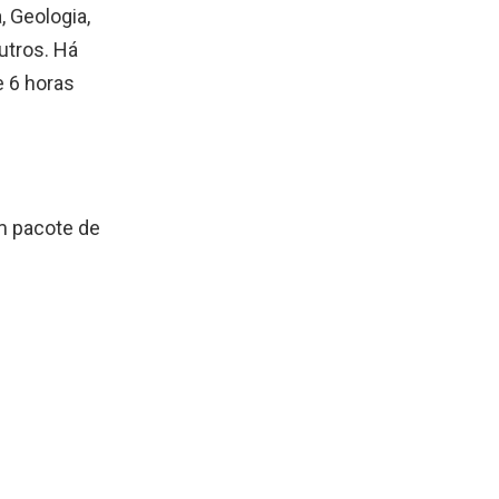
 Geologia,
utros. Há
e 6 horas
m pacote de