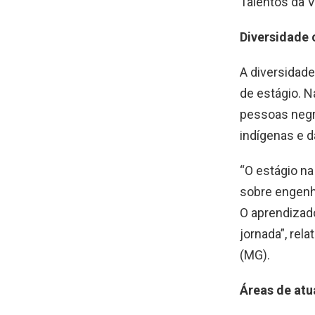
Talentos da V
Diversidade
A diversidade
de estágio. 
pessoas negr
indígenas e 
“O estágio na
sobre engenha
O aprendizado
jornada”, rel
(MG).
Áreas de at