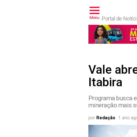
Menu
Portal de Notíc
Vale abr
Itabira
Programa busca es
mineração mais su
por
Redação
1 ano ag