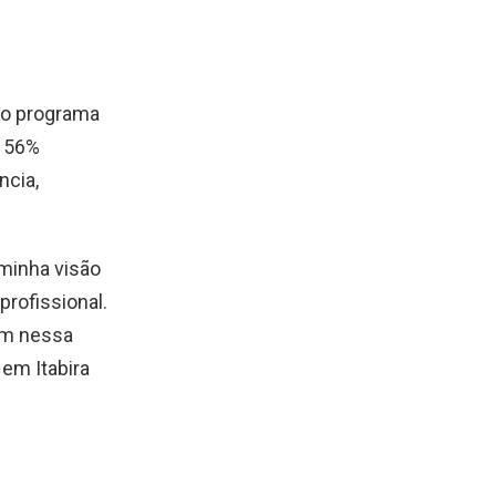
 do programa
e 56%
ncia,
 minha visão
profissional.
ram nessa
 em Itabira