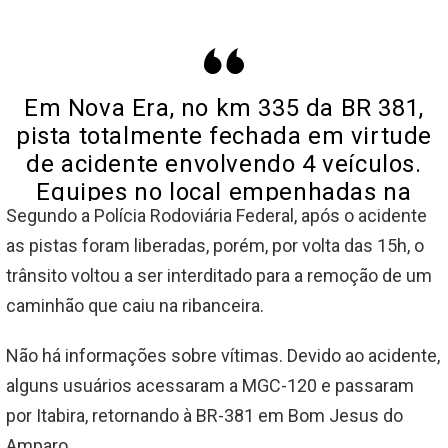
Em Nova Era, no km 335 da BR 381,
pista totalmente fechada em virtude
de acidente envolvendo 4 veículos.
Equipes no local empenhadas na
Segundo a Polícia Rodoviária Federal, após o acidente
liberação.
as pistas foram liberadas, porém, por volta das 15h, o
— PRF MINAS GERAIS (@PRF191MG)
trânsito voltou a ser interditado para a remoção de um
July 21, 2020
caminhão que caiu na ribanceira.
Não há informações sobre vítimas. Devido ao acidente,
alguns usuários acessaram a MGC-120 e passaram
por Itabira, retornando à BR-381 em Bom Jesus do
Amparo.