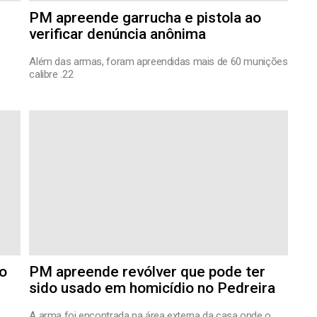
PM apreende garrucha e pistola ao
verificar denúncia anônima
Além das armas, foram apreendidas mais de 60 munições
calibre .22
o
PM apreende revólver que pode ter
sido usado em homicídio no Pedreira
A arma foi encontrada na área externa da casa onde o