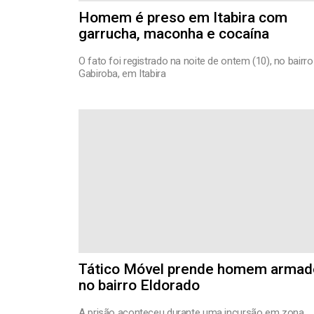
Homem é preso em Itabira com
garrucha, maconha e cocaína
O fato foi registrado na noite de ontem (10), no bairro
Gabiroba, em Itabira
Tático Móvel prende homem armad
no bairro Eldorado
A prisão aconteceu durante uma incursão em zona