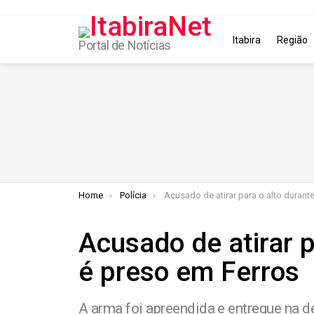
Itabira
Região
Portal de Notícias
You are here:
Home
Polícia
Acusado de atirar para o alto durante briga é preso em F
Acusado de atirar p
é preso em Ferros
A arma foi apreendida e entregue na de