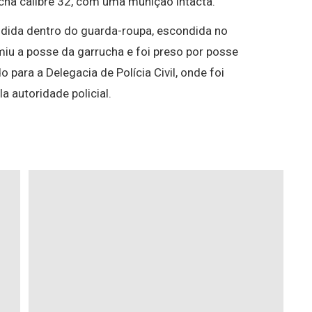
cha calibre 32, com uma munição intacta.
ndida dentro do guarda-roupa, escondida no
u a posse da garrucha e foi preso por posse
 para a Delegacia de Polícia Civil, onde foi
a autoridade policial.