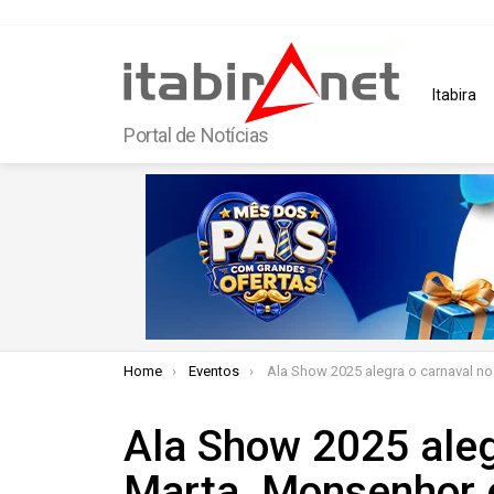
Itabira
Portal de Notícias
You are here:
Home
Eventos
Ala Show 2025 alegra o carnaval no Santa Marta, Monsenhor e Ma
Ala Show 2025 aleg
Marta, Monsenhor 