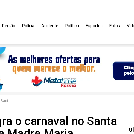
Região
Polícia
Acidente
Política
Esportes
Fotos
Víd
dre Maria
ra o carnaval no Santa
e Madre Maria
Úl