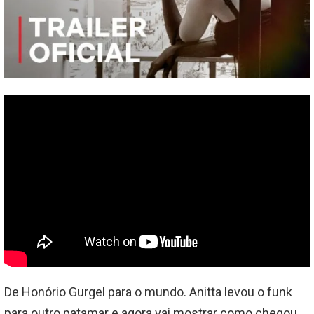
De Honório Gurgel para o mundo. Anitta levou o funk
para outro patamar e agora vai mostrar como chegou