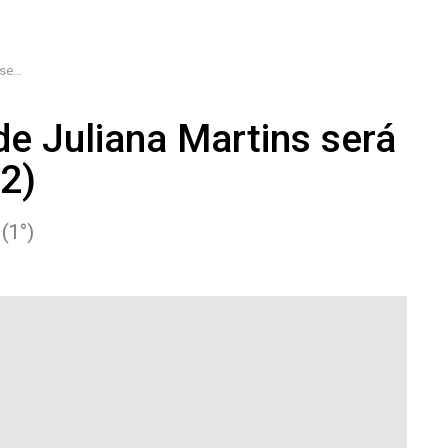
 (2)
de Juliana Martins será
(2)
(1°)