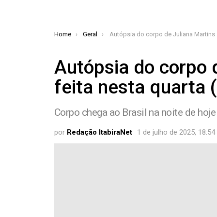
You are here:
Home
Geral
Autópsia do corpo de Juliana Martins será feita nesta quarta
Autópsia do corpo 
feita nesta quarta 
Corpo chega ao Brasil na noite de hoje 
por
Redação ItabiraNet
1 de julho de 2025, 18:54