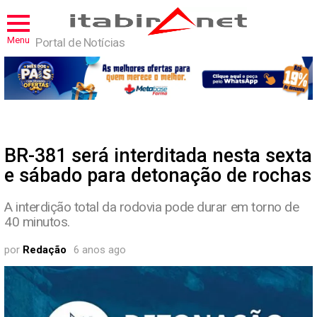
Menu
Portal de Notícias
BR-381 será interditada nesta sexta
e sábado para detonação de rochas
A interdição total da rodovia pode durar em torno de
40 minutos.
por
Redação
6 anos ago