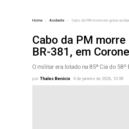
You are here:
Home
Acidente
Cabo da PM morre em grave acidente na BR-381, em Coronel 
Cabo da PM morre 
BR-381, em Coronel
O militar era lotado na 85ª Cia do 5
por
Thales Benício
4 de janeiro de 2026, 10:38