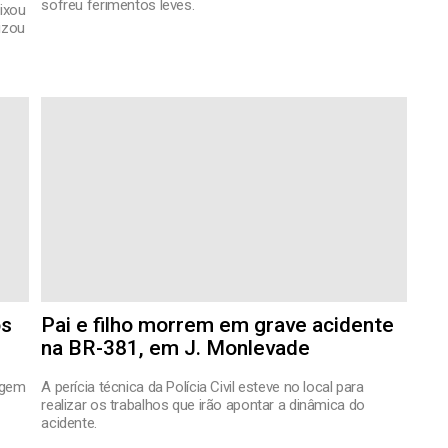
sofreu ferimentos leves.
ixou
lizou
ós
Pai e filho morrem em grave acidente
na BR-381, em J. Monlevade
igem
A perícia técnica da Polícia Civil esteve no local para
realizar os trabalhos que irão apontar a dinâmica do
acidente.