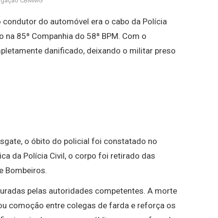
ulgação CBMMG
o condutor do automóvel era o cabo da Polícia
ado na 85ª Companhia do 58ª BPM. Com o
mpletamente danificado, deixando o militar preso
gate, o óbito do policial foi constatado no
ca da Polícia Civil, o corpo foi retirado das
de Bombeiros.
puradas pelas autoridades competentes. A morte
u comoção entre colegas de farda e reforça os