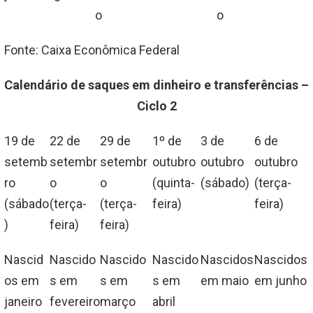
o
o
Fonte: Caixa Econômica Federal
Calendário de saques em dinheiro e transferências –
Ciclo 2
19 de
22 de
29 de
1º de
3 de
6 de
setemb
setembr
setembr
outubro
outubro
outubro
ro
o
o
(quinta-
(sábado)
(terça-
(sábado
(terça-
(terça-
feira)
feira)
)
feira)
feira)
Nascid
Nascido
Nascido
Nascido
Nascidos
Nascidos
os em
s em
s em
s em
em maio
em junho
janeiro
fevereiro
março
abril