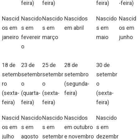
feira)
feira)
feira)
-feira)
Nascid
Nascido
Nascido
Nascidos
Nascido
Nascid
os em
s em
s em
em abril
s em
os em
janeiro
fevereir
março
maio
junho
o
18 de
23 de
25 de
28 de
30 de
setemb
setembr
setembr
setembro
setembr
ro
o
o
(segunda-
o
(sexta-
(quarta-
(sexta-
feira)
(sexta-
feira)
feira)
feira)
feira)
Nascid
Nascido
Nascido
Nascidos
Nascido
os em
s em
s em
em outubro
s em
julho
agosto
setembr
e novembro
dezembr