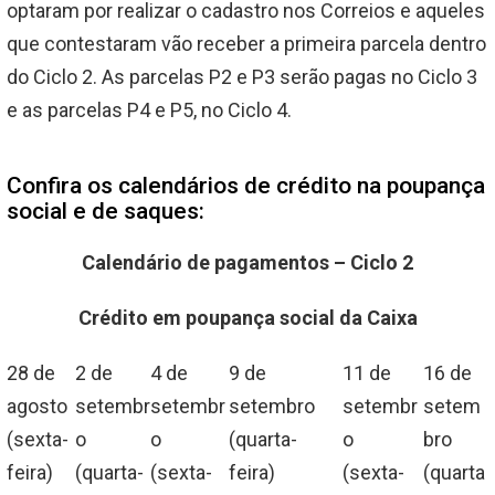
optaram por realizar o cadastro nos Correios e aqueles
que contestaram vão receber a primeira parcela dentro
do Ciclo 2. As parcelas P2 e P3 serão pagas no Ciclo 3
e as parcelas P4 e P5, no Ciclo 4.
Confira os calendários de crédito na poupança
social e de saques:
Calendário de pagamentos – Ciclo 2
Crédito em poupança social da Caixa
28 de
2 de
4 de
9 de
11 de
16 de
agosto
setembr
setembr
setembro
setembr
setem
(sexta-
o
o
(quarta-
o
bro
feira)
(quarta-
(sexta-
feira)
(sexta-
(quarta