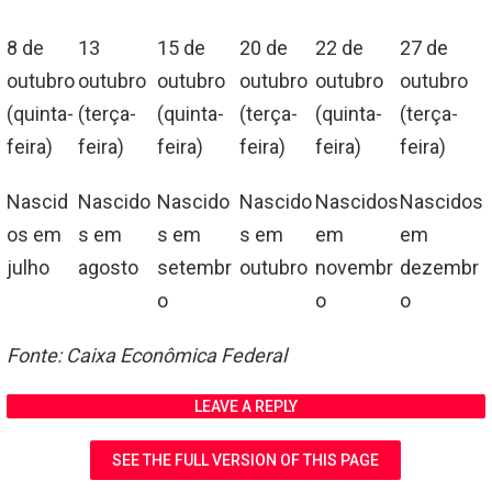
8 de
13
15 de
20 de
22 de
27 de
outubro
outubro
outubro
outubro
outubro
outubro
(quinta-
(terça-
(quinta-
(terça-
(quinta-
(terça-
feira)
feira)
feira)
feira)
feira)
feira)
Nascid
Nascido
Nascido
Nascido
Nascidos
Nascidos
os em
s em
s em
s em
em
em
julho
agosto
setembr
outubro
novembr
dezembr
o
o
o
Fonte: Caixa Econômica Federal
LEAVE A REPLY
SEE THE FULL VERSION OF THIS PAGE