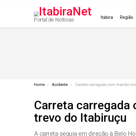
Itabira
Região
Portal de Notícias
You are here:
Home
Acidente
Carreta carregada com mamão tomba no trevo do I
Carreta carregad
trevo do Itabiruçu
A carreta seguia em direção à Belo Ho