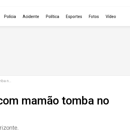
Polícia
Acidente
Política
Esportes
Fotos
Vídeo
tabiruçu
a com mamão tomba no
rizonte.