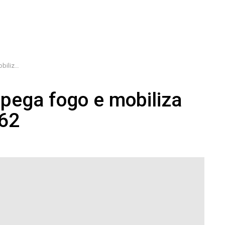
a BR-262
 pega fogo e mobiliza
62