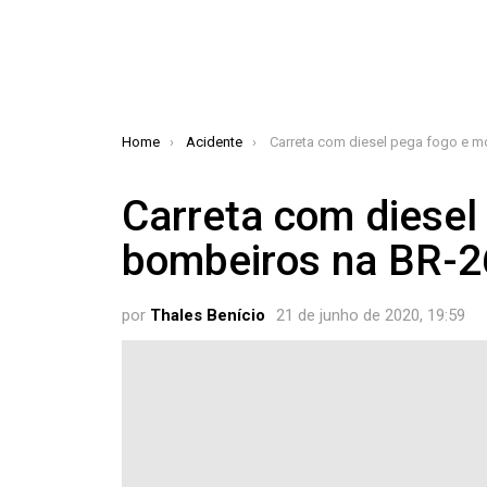
You are here:
Home
Acidente
Carreta com diesel pega fogo e mobiliza bombeiros n
Carreta com diesel
bombeiros na BR-2
por
Thales Benício
21 de junho de 2020, 19:59