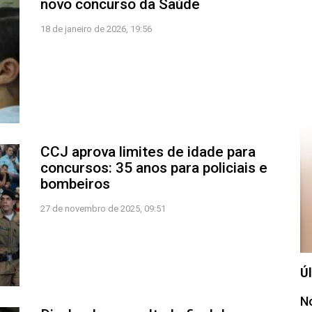
novo concurso da Saúde
18 de janeiro de 2026, 19:56
CCJ aprova limites de idade para
concursos: 35 anos para policiais e
bombeiros
27 de novembro de 2025, 09:51
Úl
No