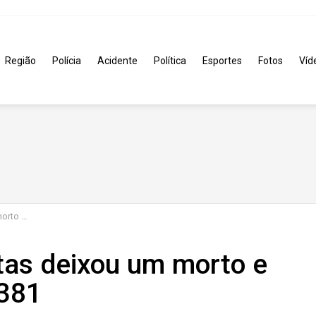
Região
Polícia
Acidente
Política
Esportes
Fotos
Víd
na BR-381
etas deixou um morto e
-381