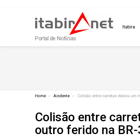
Itabira
Portal de Notícias
You are here:
Home
Acidente
Colisão entre carretas deixou um morto e outro ferido 
Colisão entre carr
outro ferido na BR