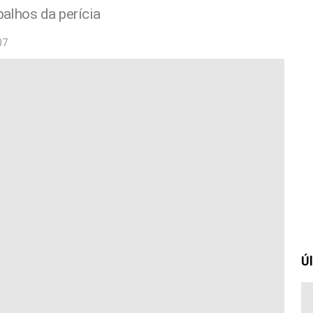
balhos da perícia
07
Úl