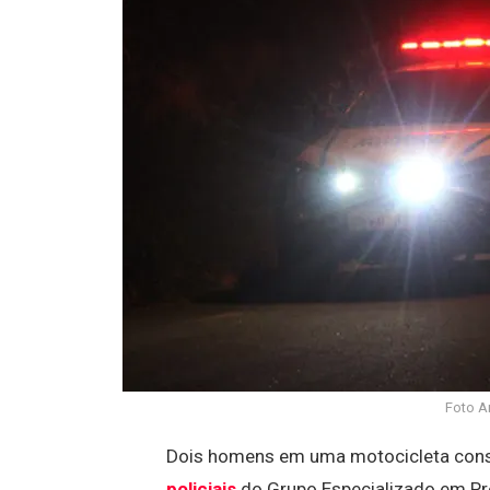
Foto Ar
Dois homens em uma motocicleta conse
policiais
do Grupo Especializado em Pr