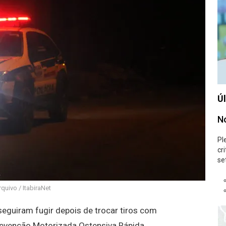
Úl
No
Pl
cr
se
quivo / ItabiraNet
guiram fugir depois de trocar tiros com
evenção Motorizada Ostensiva Rápida