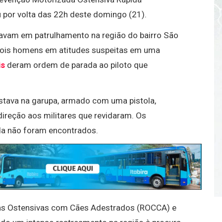
 por volta das 22h deste domingo (21).
tavam em patrulhamento na região do bairro São
ois homens em atitudes suspeitas em uma
is
deram ordem de parada ao piloto que
stava na garupa, armado com uma pistola,
ireção aos militares que revidaram. Os
da não foram encontrados.
ndas Ostensivas com Cães Adestrados (ROCCA) e