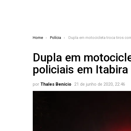
You are here:
Home
Polícia
Dupla em motocicleta troca tiros com policiais em Ita
Dupla em motocicle
policiais em Itabira
por
Thales Benício
21 de junho de 2020, 22:46