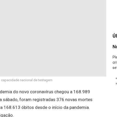
Úl
No
Pl
cr
se
a capacidade nacional de testagem
demia do novo coronavírus chegou a 168.989
ara sábado, foram registradas 376 novas mortes
a 168.613 óbitos desde o início da pandemia.
igação.