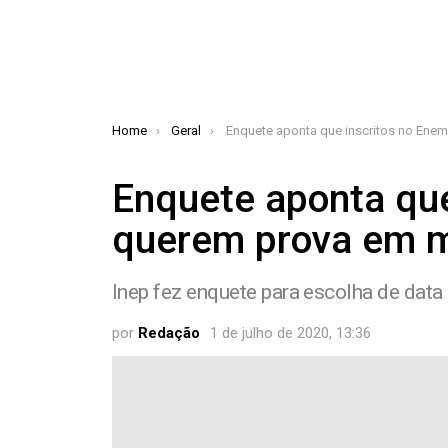
You are here:
Home
Geral
Enquete aponta que inscritos no Enem querem prova em maio de 2
Enquete aponta que
querem prova em m
Inep fez enquete para escolha de data
por
Redação
1 de julho de 2020, 13:36