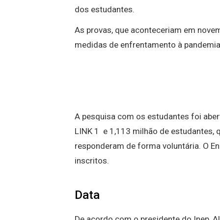
dos estudantes.
As provas, que aconteceriam em novem
medidas de enfrentamento à pandemia
A pesquisa com os estudantes foi abert
LINK 1 e 1,113 milhão de estudantes, 
responderam de forma voluntária. O E
inscritos.
Data
De acordo com o presidente do Inep, Al