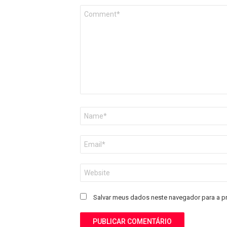
Comentário
*
Nome
*
E-
mail
*
Site
Salvar meus dados neste navegador para a p