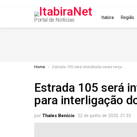
Itabira
Região
Portal de Notícias
You are here:
Home
Estrada 105 será interditada nesta terça para interligação do anel hidráulico
Estrada 105 será in
para interligação do
por
Thales Benício
22 de junho de 2020, 21:33