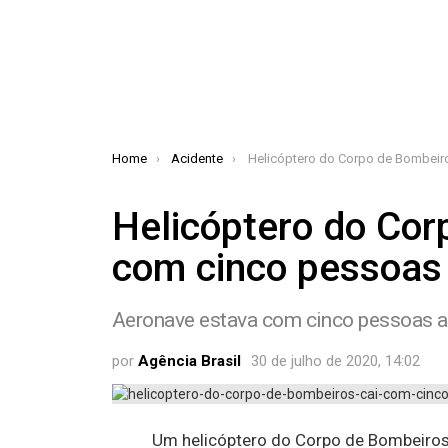
You are here:
Home
Acidente
Helicóptero do Corpo de Bombeiros cai com cinco
Helicóptero do Cor
com cinco pessoas
Aeronave estava com cinco pessoas a
por
Agência Brasil
30 de julho de 2020, 14:02
Um helicóptero do Corpo de Bombeiros 