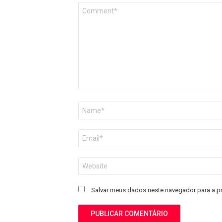
Comentário
*
Nome
*
E-
mail
*
Site
Salvar meus dados neste navegador para a p