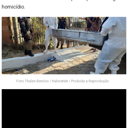
homicídio.
Foto Thales Benício / ItabiraNet / Proibida a Reprodução