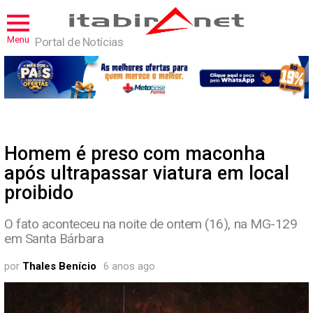
Menu
Portal de Notícias
Homem é preso com maconha
após ultrapassar viatura em local
proibido
O fato aconteceu na noite de ontem (16), na MG-129
em Santa Bárbara
por
Thales Benício
6 anos ago