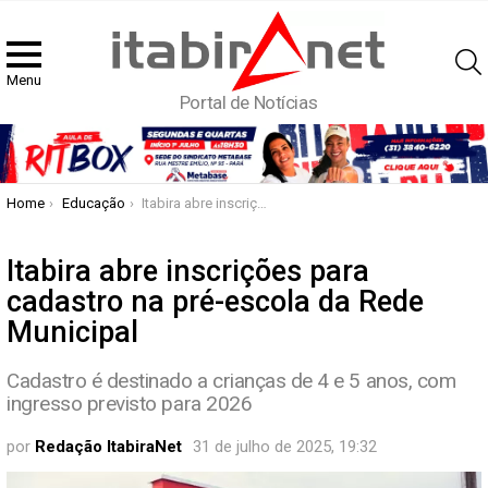
Menu
Portal de Notícias
You are here:
Home
Educação
Itabira abre inscrições para cadastro na pré-escola da Rede Municipal
Itabira abre inscrições para
cadastro na pré-escola da Rede
Municipal
Cadastro é destinado a crianças de 4 e 5 anos, com
ingresso previsto para 2026
por
Redação ItabiraNet
31 de julho de 2025, 19:32