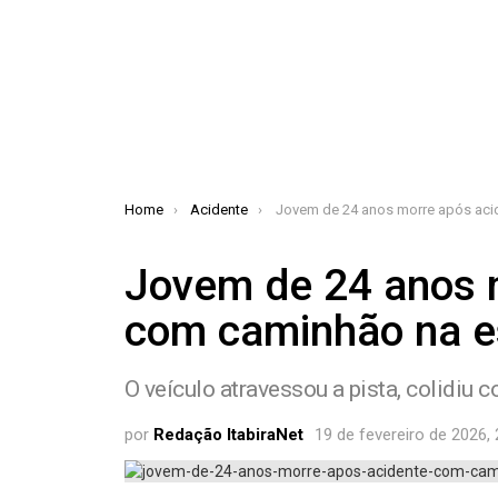
You are here:
Home
Acidente
Jovem de 24 anos morre após acidente com caminhão na estrada do
Jovem de 24 anos 
com caminhão na es
O veículo atravessou a pista, colidiu
por
Redação ItabiraNet
19 de fevereiro de 2026, 