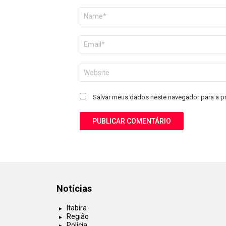
Nome
*
E-
mail
*
Site
Salvar meus dados neste navegador para a p
Notícias
Itabira
Região
Polícia