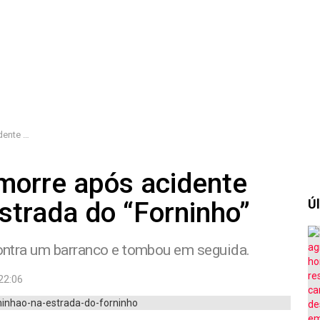
 “Forninho”
morre após acidente
trada do “Forninho”
Úl
 contra um barranco e tombou em seguida.
22:06