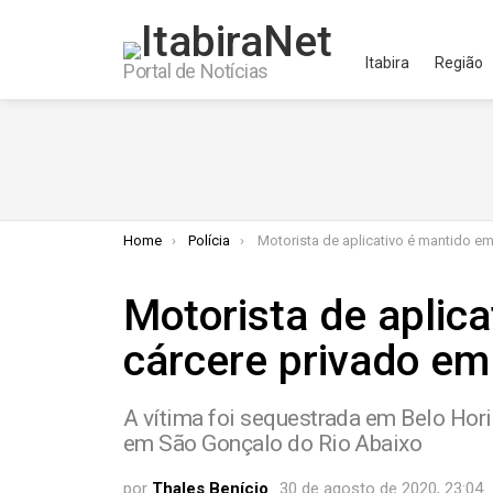
Itabira
Região
Portal de Notícias
You are here:
Home
Polícia
Motorista de aplicativo é mantido em cárcere privado em It
Motorista de aplic
cárcere privado em 
A vítima foi sequestrada em Belo Hori
em São Gonçalo do Rio Abaixo
por
Thales Benício
30 de agosto de 2020, 23:04