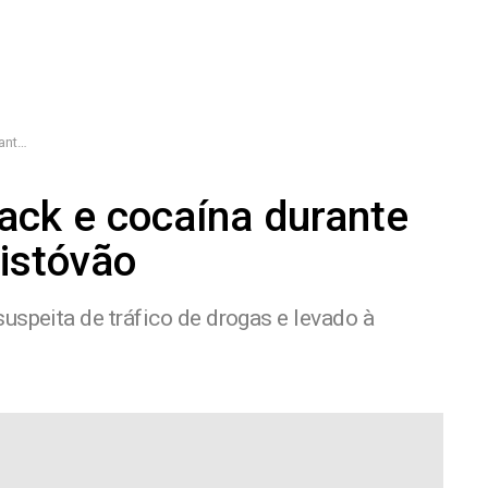
tóvão
rack e cocaína durante
istóvão
uspeita de tráfico de drogas e levado à