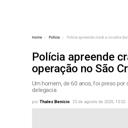
You are here:
Home
Polícia
Polícia apreende crack e cocaína durante operação no São Cris
Polícia apreende c
operação no São Cr
Um homem, de 60 anos, foi preso por s
delegacia
por
Thales Benício
25 de agosto de 2020, 15:52