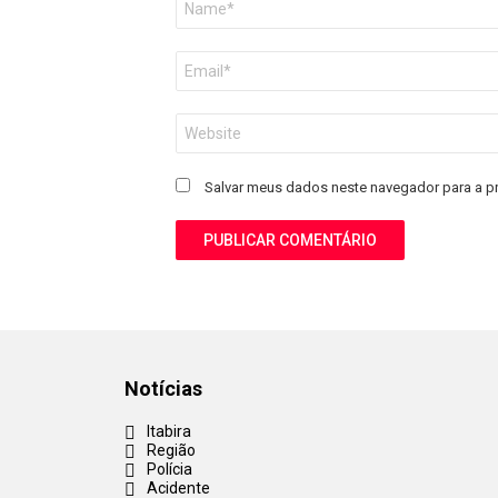
*
E-
mail
*
Site
Salvar meus dados neste navegador para a p
Notícias
Itabira
Região
Polícia
Acidente