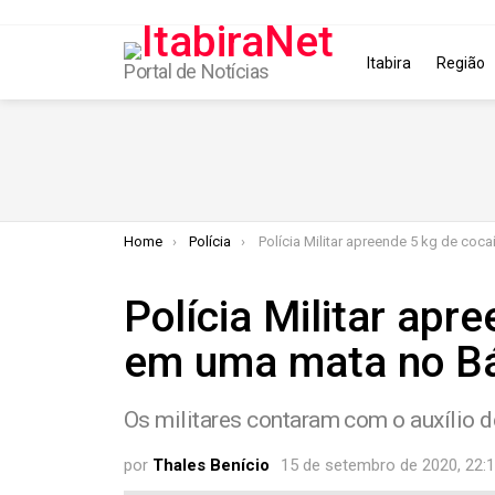
Itabira
Região
Portal de Notícias
You are here:
Home
Polícia
Polícia Militar apreende 5 kg de cocaína em uma mata no Bál
Polícia Militar apr
em uma mata no B
Os militares contaram com o auxílio d
por
Thales Benício
15 de setembro de 2020, 22: