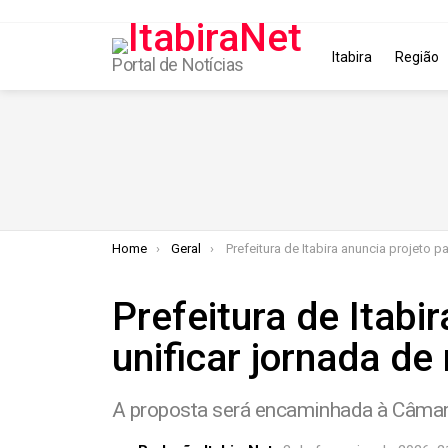
Itabira
Região
Portal de Notícias
You are here:
Home
Geral
Prefeitura de Itabira anuncia projeto para unificar jornada de merende
Prefeitura de Itabi
unificar jornada de
A proposta será encaminhada à Câmar