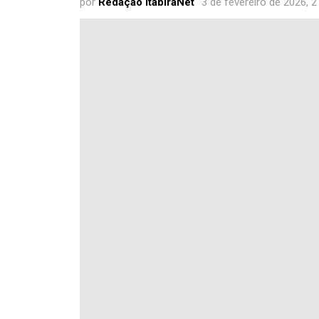
por
Redação ItabiraNet
3 de fevereiro de 2026, 2