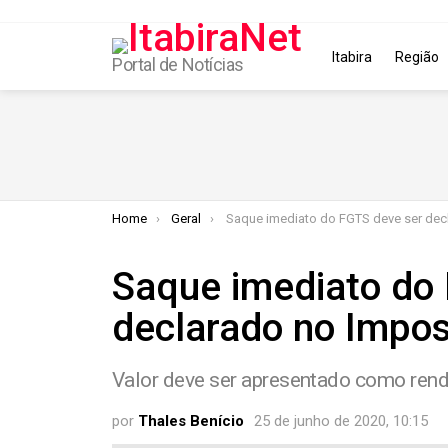
Itabira
Região
Portal de Notícias
You are here:
Home
Geral
Saque imediato do FGTS deve ser declarado no Imposto de R
Saque imediato do
declarado no Impo
Valor deve ser apresentado como rendi
por
Thales Benício
25 de junho de 2020, 10:15