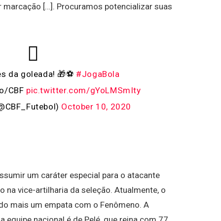
er marcação […]. Procuramos potencializar suas
es da goleada! 🎁⚽️
#JogaBola
do/CBF
pic.twitter.com/gYoLMSmIty
(@CBF_Futebol)
October 10, 2020
ssumir um caráter especial para o atacante
na vice-artilharia da seleção. Atualmente, o
ndo mais um empata com o Fenômeno. A
 da equipe nacional é de Pelé, que reina com 77