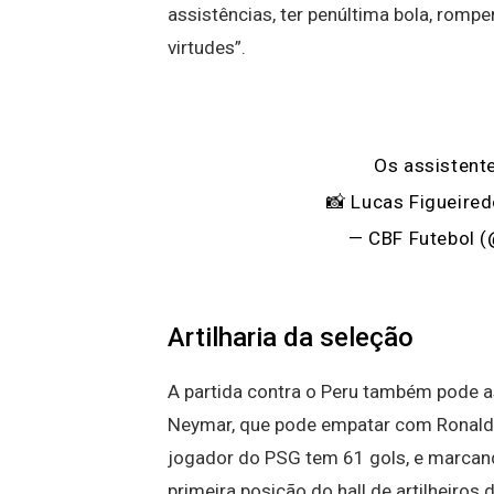
assistências, ter penúltima bola, romp
virtudes”.
Os assistent
📸 Lucas Figueire
— CBF Futebol 
Artilharia da seleção
A partida contra o Peru também pode a
Neymar, que pode empatar com Ronaldo 
jogador do PSG tem 61 gols, e marca
primeira posição do hall de artilheiros