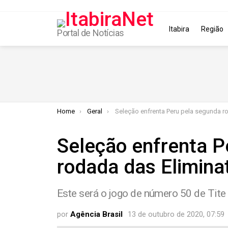
Itabira
Região
Portal de Notícias
You are here:
Home
Geral
Seleção enfrenta Peru pela segunda rodada das Eliminatór
Seleção enfrenta P
rodada das Elimina
Este será o jogo de número 50 de Tit
por
Agência Brasil
13 de outubro de 2020, 07:59