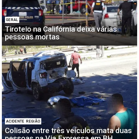
GERAL
Tiroteio na Califórnia deixa várias
pessoas mortas
ACIDENTE
REGIÃO
Colisão entre três veículos mata duas
pessoas na Via Expressa em BH