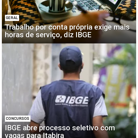
GERAL
Trabalho por conta própria exige mais
horas de serviço, diz IBGE
CONCURSOS
IBGE abre processo seletivo com
vagas para Itabira