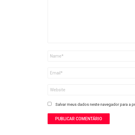
Nome
*
E-
mail
*
Site
Salvar meus dados neste navegador para a p