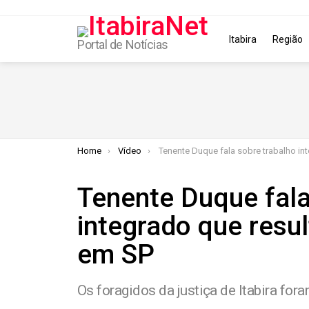
Itabira
Região
Portal de Notícias
You are here:
Home
Vídeo
Tenente Duque fala sobre trabalho integrado que resultou na prisão de Casal
Tenente Duque fala
integrado que resul
em SP
Os foragidos da justiça de Itabira fo