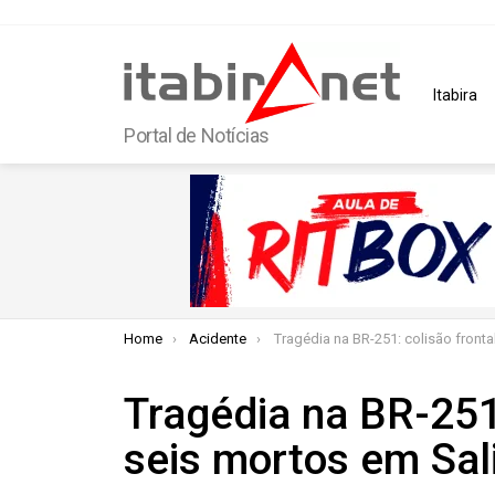
Itabira
Portal de Notícias
You are here:
Home
Acidente
Tragédia na BR-251: colisão frontal deixa seis mortos em
Tragédia na BR-251:
seis mortos em Sal