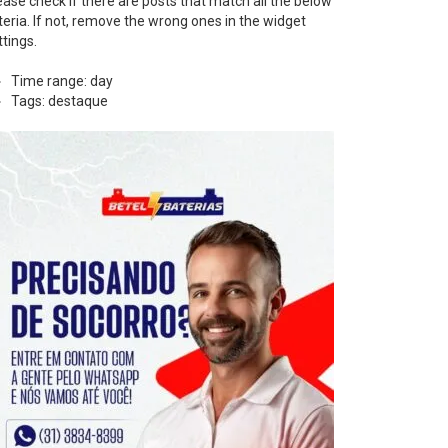
ease check if there are posts that match all the below
iteria. If not, remove the wrong ones in the widget
ttings.
Time range: day
Tags: destaque