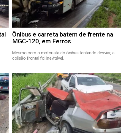
tal
Ônibus e carreta batem de frente na
MGC-120, em Ferros
Mesmo com o motorista do ônibus tentando desviar, a
colisão frontal foi inevitável.